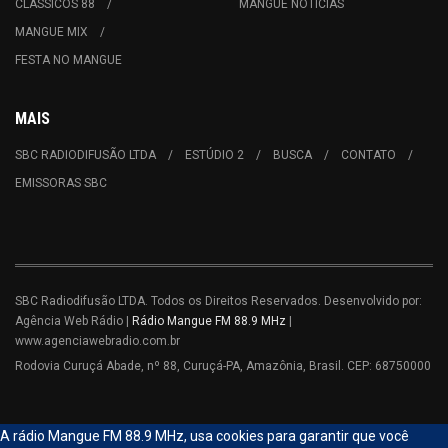
CLÁSSICOS 88
MANGUE NOTÍCIAS
MANGUE MIX
FESTA NO MANGUE
MAIS
SBC RADIODIFUSÃO LTDA
ESTÚDIO 2
BUSCA
CONTATO
EMISSORAS SBC
SBC Radiodifusão LTDA. Todos os Direitos Reservados. Desenvolvido por:
Agência Web Rádio |
Rádio Mangue FM 88.9 MHz
|
www.agenciawebradio.com.br
Rodovia Curuçá Abade, nº 88, Curuçá-PA, Amazônia, Brasil. CEP: 68750000
A rádio Mangue FM 88.9 MHz, usa cookies para garantir que você