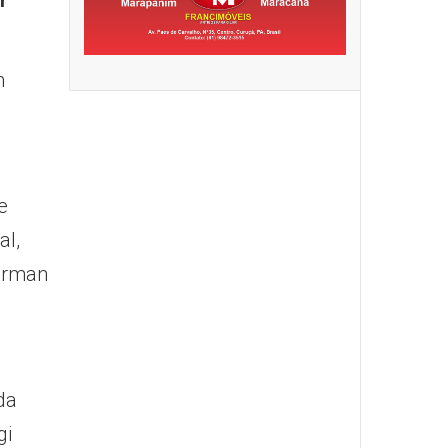
r
m
e
al,
perman
da
gi