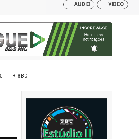
O
+ SBC