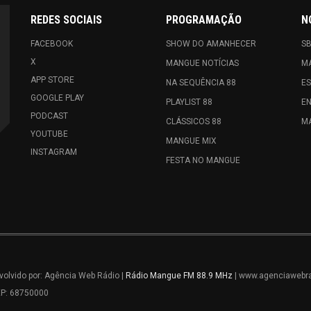
REDES SOCIAIS
PROGRAMAÇÃO
N
FACEBOOK
SHOW DO AMANHECER
S
X
MANGUE NOTÍCIAS
M
APP STORE
NA SEQUÊNCIA 88
E
GOOGLE PLAY
PLAYLIST 88
E
PODCAST
CLÁSSICOS 88
MA
YOUTUBE
MANGUE MIX
INSTAGRAM
FESTA NO MANGUE
olvido por: Agência Web Rádio |
Rádio Mangue FM 88.9 MHz
| www.agenciawebra
EP: 68750000