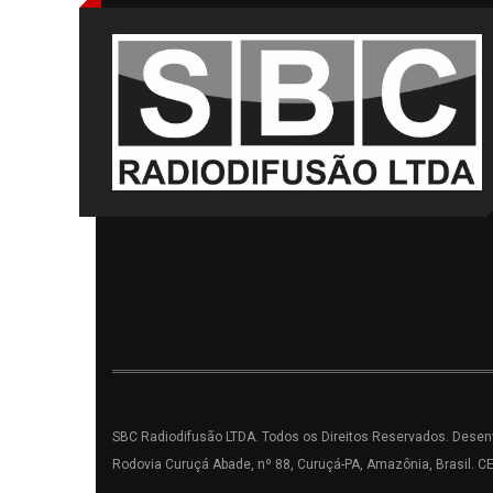
SBC Radiodifusão LTDA. Todos os Direitos Reservados. Desenv
Rodovia Curuçá Abade, nº 88, Curuçá-PA, Amazônia, Brasil. C