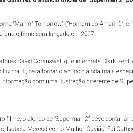
es Gunn fez o anúncio oficial de “Superman 2” po
ia como “Man of Tomorrow” (“Homem do Amanhã”, e
u que o filme será lançado em 2027.
tores David Corenswet, que interpreta Clark Kent, 
x Luthor. E, para tornar o anúncio ainda mais especi
a informação com uma ilustração diferente de Su
 filme, o elenco de “Superman 2” deve contar ain
de, Isabela Merced como Mulher-Gavião, Edi Gathe