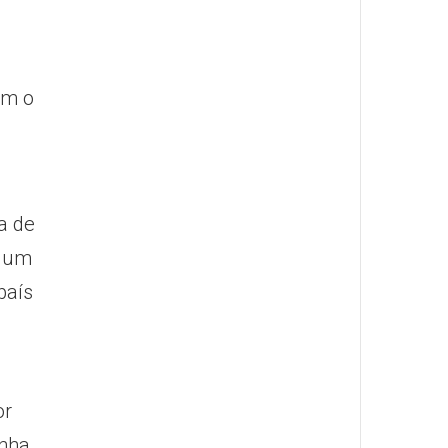
om o
a de
s um
país
or
inha