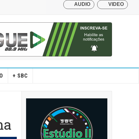
O
+ SBC
na