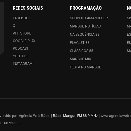
REDES SOCIAIS
PROGRAMAÇÃO
N
FACEBOOK
SHOW DO AMANHECER
S
X
MANGUE NOTÍCIAS
M
APP STORE
NA SEQUÊNCIA 88
E
GOOGLE PLAY
PLAYLIST 88
E
PODCAST
CLÁSSICOS 88
MA
YOUTUBE
MANGUE MIX
INSTAGRAM
FESTA NO MANGUE
olvido por: Agência Web Rádio |
Rádio Mangue FM 88.9 MHz
| www.agenciawebra
EP: 68750000