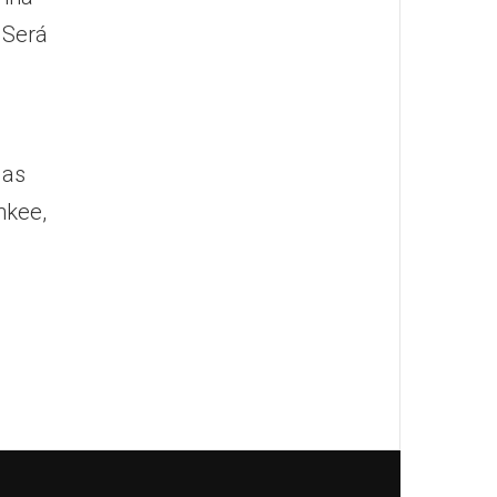
 Será
 as
nkee,