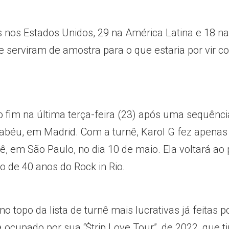
s nos Estados Unidos, 29 na América Latina e 18 na
e serviram de amostra para o que estaria por vir c
 fim na última terça-feira (23) após uma sequênci
nabéu, em Madrid. Com a turnê, Karol G fez apena
tê, em São Paulo, no dia 10 de maio. Ela voltará ao 
 de 40 anos do Rock in Rio.
topo da lista de turnê mais lucrativas já feitas p
ra ocupado por sua “$trip Love Tour”, de 2022, que t