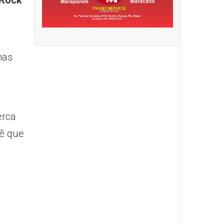
 Rock
nas
erca
nê que