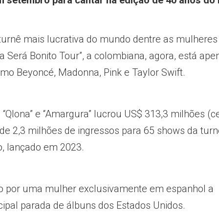
em setembro para cantar na edição de 40 anos do
 turnê mais lucrativa do mundo dentre as mulheres
Será Bonito Tour”, a colombiana, agora, está ape
omo Beyoncé, Madonna, Pink e Taylor Swift.
 “Qlona” e “Amargura” lucrou US$ 313,3 milhões (c
 de 2,3 milhões de ingressos para 65 shows da tur
, lançado em 2023.
ito por uma mulher exclusivamente em espanhol a
ncipal parada de álbuns dos Estados Unidos.