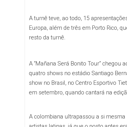
A turnê teve, ao todo, 15 apresentaçõe
Europa, além de três em Porto Rico, qu
resto da turnê.
A “Mañana Será Bonito Tour” chegou ao
quatro shows no estádio Santiago Ber
show no Brasil, no Centro Esportivo Tie
em setembro, quando cantará na edição
A colombiana ultrapassou a si mesma no 
artistas latinas, já que o posto antes e