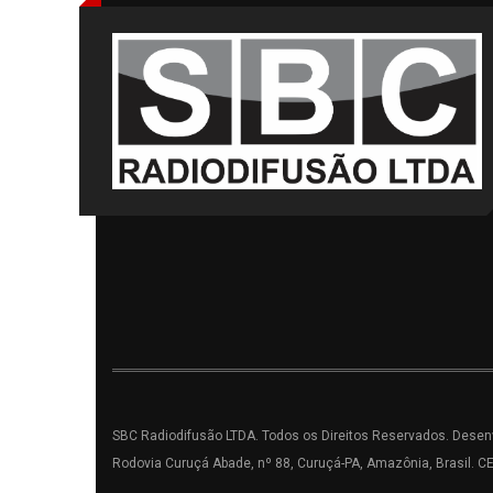
SBC Radiodifusão LTDA. Todos os Direitos Reservados. Desenv
Rodovia Curuçá Abade, nº 88, Curuçá-PA, Amazônia, Brasil. C