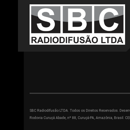
SBC Radiodifusão LTDA. Todos os Direitos Reservados. Desenv
Rodovia Curuçá Abade, nº 88, Curuçá-PA, Amazônia, Brasil. C