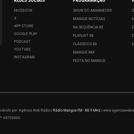
REDES SOCIAIS
PROGRAMAÇÃO
FACEBOOK
SHOW DO AMANHECER
X
MANGUE NOTÍCIAS
APP STORE
NA SEQUÊNCIA 88
GOOGLE PLAY
PLAYLIST 88
PODCAST
CLÁSSICOS 88
M
YOUTUBE
MANGUE MIX
INSTAGRAM
FESTA NO MANGUE
olvido por: Agência Web Rádio |
Rádio Mangue FM - 88.9 MHz
| www.agenciawebra
EP: 68750000