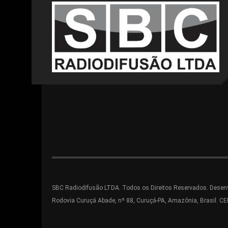
SBC Radiodifusão LTDA. Todos os Direitos Reservados. Desenv
Rodovia Curuçá Abade, nº 88, Curuçá-PA, Amazônia, Brasil. C