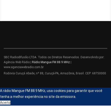
SBC Radiodifusão LTDA. Todos os Direitos Reservados. Desenvolvido por:
Agência Web Rádio |
Rádio Mangue FM 88.9 MHz
|
www.agenciawebradio.com.br
Rodovia Curuçá Abade, nº 88, Curuçá-PA, Amazônia, Brasil. CEP: 68750000
A rádio Mangue FM 88.9 MHz, usa cookies para garantir que você
tenha a melhor experiência no site da emissora.
Aceito