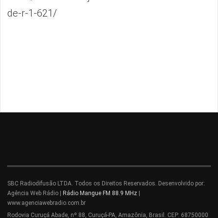
de-r-1-621/
SBC Radiodifusão LTDA. Todos os Direitos Reservados. Desenvolvido por:
Agência Web Rádio |
Rádio Mangue FM 88.9 MHz
|
www.agenciawebradio.com.br
Rodovia Curuçá Abade, nº 88, Curuçá-PA, Amazônia, Brasil. CEP: 68750000