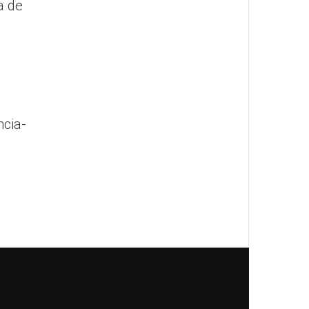
a de
ncia-