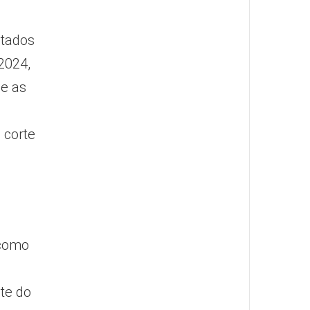
utados
2024,
de as
 corte
 como
te do