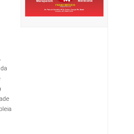
,
 da
e
a
dade
bleia