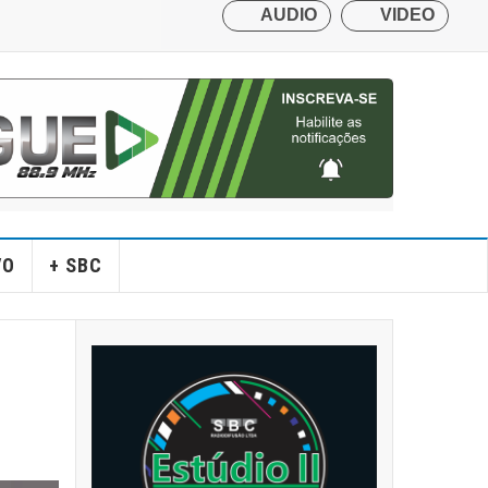
VO
+ SBC