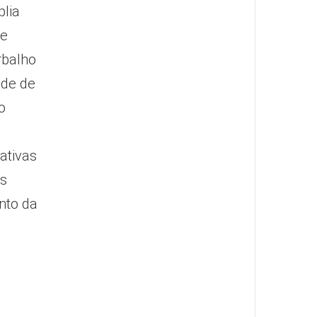
plia
de
rbalho
ade de
o
ativas
os
nto da