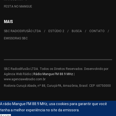
FESTA NO MANGUE
MAIS
SBC RADIODIFUSÃO LTDA
ESTÚDIO 2
BUSCA
CONTATO
EMISSORAS SBC
SBC Radiodifusão LTDA. Todos os Direitos Reservados. Desenvolvido por:
Agência Web Rádio |
Rádio Mangue FM 88.9 MHz
|
www.agenciawebradio.com.br
Rodovia Curuçá Abade, nº 88, Curuçá-PA, Amazônia, Brasil. CEP: 68750000
A rádio Mangue FM 88.9 MHz, usa cookies para garantir que você
tenha a melhor experiência no site da emissora.