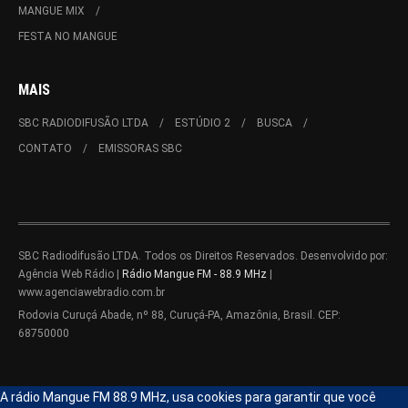
MANGUE MIX
FESTA NO MANGUE
MAIS
SBC RADIODIFUSÃO LTDA
ESTÚDIO 2
BUSCA
CONTATO
EMISSORAS SBC
SBC Radiodifusão LTDA. Todos os Direitos Reservados. Desenvolvido por:
Agência Web Rádio |
Rádio Mangue FM - 88.9 MHz
|
www.agenciawebradio.com.br
Rodovia Curuçá Abade, nº 88, Curuçá-PA, Amazônia, Brasil. CEP:
68750000
A rádio Mangue FM 88.9 MHz, usa cookies para garantir que você