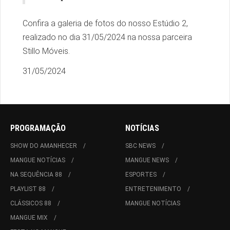
Confira a galeria de fotos do nosso Estúdio 2,
realizado no dia 31/05/2024 na nossa parceira
Stillo Móveis.
31/05/2024
PROGRAMAÇÃO
NOTÍCIAS
SHOW DO AMANHECER
SBC NEWS
MANGUE NOTÍCIAS
MANGUE NEWS
NA SEQUÊNCIA 88
ESPORTES
PLAYLIST 88
ENTRETENIMENTO
CLÁSSICOS 88
MANGUE NOTÍCIAS
MANGUE MIX