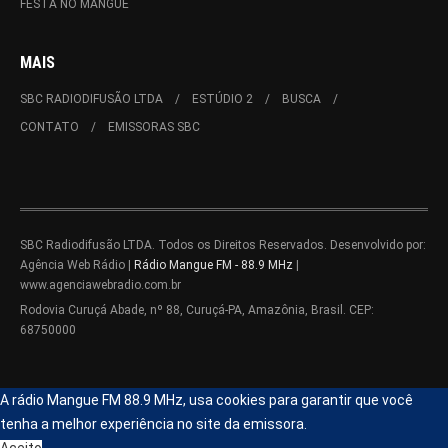
FESTA NO MANGUE
MAIS
SBC RADIODIFUSÃO LTDA
ESTÚDIO 2
BUSCA
CONTATO
EMISSORAS SBC
SBC Radiodifusão LTDA. Todos os Direitos Reservados. Desenvolvido por:
Agência Web Rádio |
Rádio Mangue FM - 88.9 MHz
|
www.agenciawebradio.com.br
Rodovia Curuçá Abade, nº 88, Curuçá-PA, Amazônia, Brasil. CEP:
68750000
A rádio Mangue FM 88.9 MHz, usa cookies para garantir que você
tenha a melhor experiência no site da emissora.