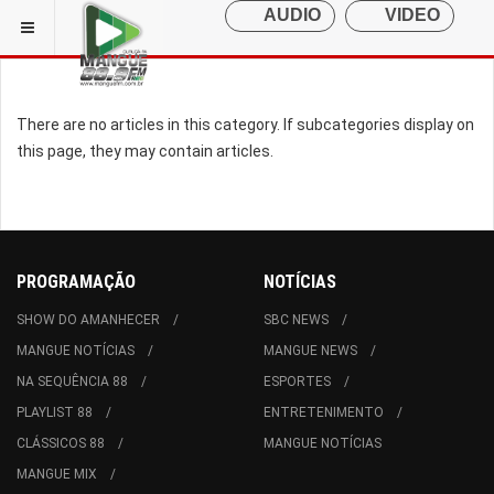
There are no articles in this category. If subcategories display on
this page, they may contain articles.
PROGRAMAÇÃO
NOTÍCIAS
SHOW DO AMANHECER
SBC NEWS
MANGUE NOTÍCIAS
MANGUE NEWS
NA SEQUÊNCIA 88
ESPORTES
PLAYLIST 88
ENTRETENIMENTO
CLÁSSICOS 88
MANGUE NOTÍCIAS
MANGUE MIX