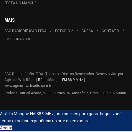
FESTA NO MANGUE
MAIS
SBC RADIODIFUSÃO LTDA
ESTÚDIO 2
BUSCA
CONTATO
EMISSORAS SBC
SBC Radiodifusão LTDA. Todos os Direitos Reservados. Desenvolvido por:
Agência Web Rádio |
Rádio Mangue FM 88.9 MHz
|
www.agenciawebradio.com.br
Rodovia Curuçá Abade, nº 88, Curuçá-PA, Amazônia, Brasil. CEP: 68750000
A rádio Mangue FM 88.9 MHz, usa cookies para garantir que você
tenha a melhor experiência no site da emissora.
Aceito