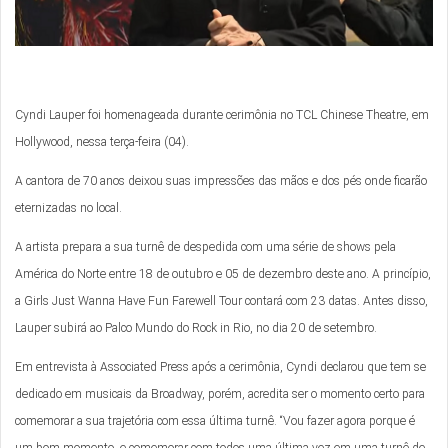
Cyndi Lauper foi homenageada durante cerimônia no TCL Chinese Theatre, em
Hollywood, nessa terça-feira (04).
A cantora de 70 anos deixou suas impressões das mãos e dos pés onde ficarão
eternizadas no local.
A artista prepara a sua turnê de despedida com uma série de shows pela
América do Norte entre 18 de outubro e 05 de dezembro deste ano. A princípio,
a Girls Just Wanna Have Fun Farewell Tour contará com 23 datas. Antes disso,
Lauper subirá ao Palco Mundo do Rock in Rio, no dia 20 de setembro.
Em entrevista à Associated Press após a cerimônia, Cyndi declarou que tem se
dedicado em musicais da Broadway, porém, acredita ser o momento certo para
comemorar a sua trajetória com essa última turnê. “Vou fazer agora porque é