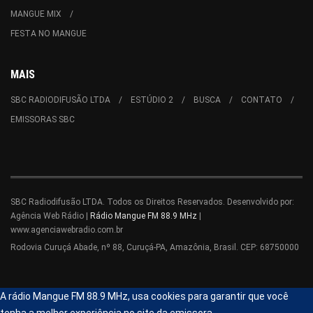
MANGUE MIX
FESTA NO MANGUE
MAIS
SBC RADIODIFUSÃO LTDA
ESTÚDIO 2
BUSCA
CONTATO
EMISSORAS SBC
SBC Radiodifusão LTDA. Todos os Direitos Reservados. Desenvolvido por:
Agência Web Rádio |
Rádio Mangue FM 88.9 MHz
|
www.agenciawebradio.com.br
Rodovia Curuçá Abade, nº 88, Curuçá-PA, Amazônia, Brasil. CEP: 68750000
A rádio Mangue FM 88.9 MHz, usa cookies para garantir que você