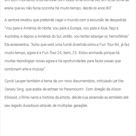
um bom momento, e comemorar com todos uma última vez em uma turnê de
arena que eu não fazia sozinha há muito tempo, desde os anos 80”.
A cantora revelou que pretende viajar o mundo com a excursão de despedida:
“Vou para a América do Norte, vou para a Europa, vou para a Ásia, faço a
Austrália, e depois a América do Sul, então, vou tentar alcançar os hemisférios”.
Ela acrescentou: “Acho que será uma turnê divertida como a Fun Tour 84, já faz
muito tempo, agora é a Fun Tour 24, bem, 25. Estou animada porque há
muitas tecnologias novas agora e há oportunidades para fazer coisas que
combinam arte e música”.
Cyndi Lauper também é tema de um novo documentário, intitulado Let the
Canary Sing, que acaba de estrear no Paramount+. Com direção de Alison
Ellwood, o filme narra a história da artista, desde sua ascensão ao estrelato até
seu legado duradouro através de múltiplas gerações.